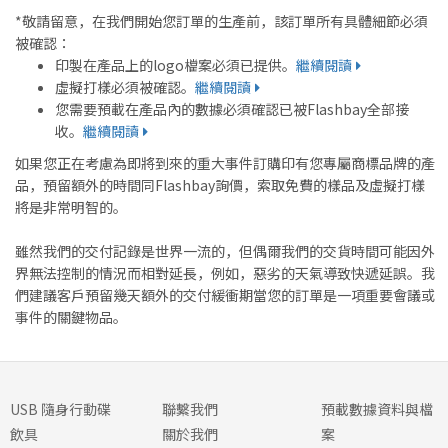
*敬請留意，在我們開始您訂單的生產前，該訂單所有具體細節必須
被確認：
印製在產品上的logo檔案必須已提供。
繼續閱讀
虛擬打樣必須被確認。
繼續閱讀
您需要預載在產品內的數據必須確認已被Flashbay全部接
收。
繼續閱讀
如果您正在考慮為即將到來的重大事件訂購印有您專屬商標品牌的產
品，預留額外的時間同Flashbay詢價，索取免費的樣品及虛擬打樣
將是非常明智的。
雖然我們的交付記錄是世界一流的，但偶爾我們的交貨時間可能因外
界無法控制的情況而相對延長，例如，惡劣的天氣導致快遞延誤。我
們建議客戶預留幾天額外的交付緩衝期當您的訂單是一項重要會議或
事件的關鍵物品。
USB 隨身行動碟
聯繫我們
預載數據資料與檔
飲具
關於我們
案