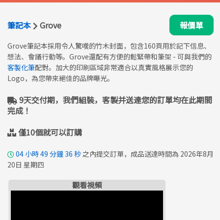
筆記本
Grove
報價單
Grove筆記本採用令人驚嘆的竹木封面，包含160頁用於記下信息、
想法、會議行動等。Grove還配有方便的鬆緊帶和筆架 - 可與我們的
客製化筆
配對。加大的印刷區域非常適合以真實風格展示您的
Logo，為您帶來絕佳的品牌曝光。
9天交付期，我們組裝，客製并送達您的訂單均在此期間
完成！
僅10個就可以訂購
04
小時
49
分鐘
35
秒
之內提交訂單，成品送達時間為 2026年8月
20日 星期四
觀看視頻