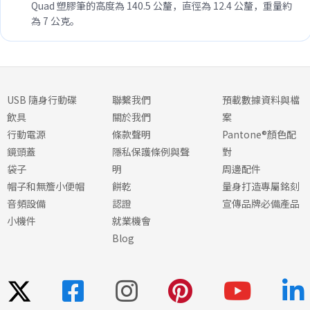
Quad 塑膠筆的高度為 140.5 公釐，直徑為 12.4 公釐，重量約
為 7 公克。
USB 隨身行動碟
聯繫我們
預載數據資料與檔
飲具
關於我們
案
行動電源
條款聲明
Pantone®顏色配
鏡頭蓋
隱私保護條例與聲
對
袋子
明
周邊配件
帽子和無簷小便帽
餅乾
量身打造專屬銘刻
音頻設備
認證
宣傳品牌必備產品
小機件
就業機會
Blog