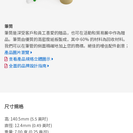
筆筒
筆筒是深受客戶和員工喜愛的贈品，也可在活動和貿易展中作為贈
品。筆筒由優質的高密度紙板製成，其中 60% 的材料為回收材料。
我們可以在筆管的側面精確地加上您的商標。絕佳的增值配件創意；
產品圖片瀏覽
查看產品規格立體圖示
全面的品牌設計指南
尺寸規格
高: 140.5mm (5.5 英吋)
直徑: 12.4mm (0.49 英吋)
重量: 7.00 克 (0.25 盎司)