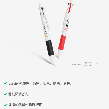
1支筆4種顏色（藍色、紅色、綠色、黑色）
滑動點擊按鈕
舒適的熱塑性橡膠握把