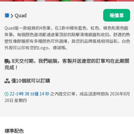
筆
Quad
報價單
Quad是一款經典的4色筆，在1款中擁有藍色、紅色、綠色和黑色圓
珠筆。每個顏色選項都通過筆頂部的點擊滑塊顯露和收回。舒適的熱
塑性橡膠握把有多種顏色可供選擇，與您的品牌風格相得益彰。白色
外殼可以印有您的Logo、標語等。
8天交付期，我們組裝，客製并送達您的訂單均在此期間
完成！
僅10個就可以訂購
22
小時
38
分鐘
13
秒
之內提交訂單，成品送達時間為 2026年8月
20日 星期四
標準配色