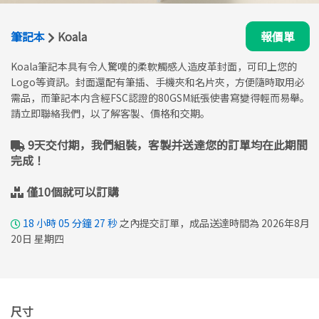
筆記本
Koala
報價單
Koala筆記本具有令人驚嘆的柔軟觸感人造皮革封面，可印上您的
Logo等資訊。封面還配有筆插、手機夾和名片夾，方便隨時取用必
需品，而筆記本内含經FSC認證的80GSM紙張使書寫變得輕而​​易舉。
請立即聯絡我們，以了解客製、價格和交期。
9天交付期，我們組裝，客製并送達您的訂單均在此期間
完成！
僅10個就可以訂購
18
小時
05
分鐘
26
秒
之內提交訂單，成品送達時間為 2026年8月
20日 星期四
尺寸