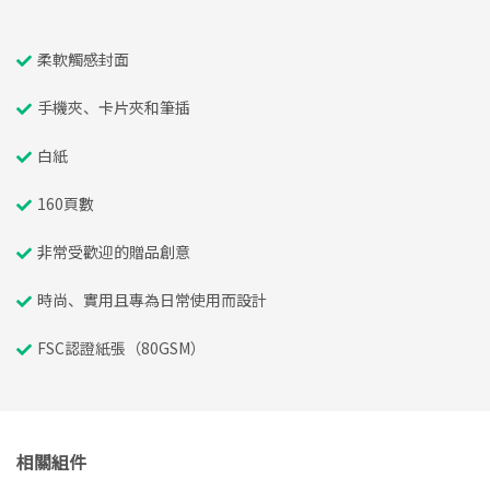
柔軟觸感封面
手機夾、卡片夾和筆插
白紙
160頁數
非常受歡迎的贈品創意
時尚、實用且專為日常使用而設計
FSC認證紙張（80GSM）
相關組件