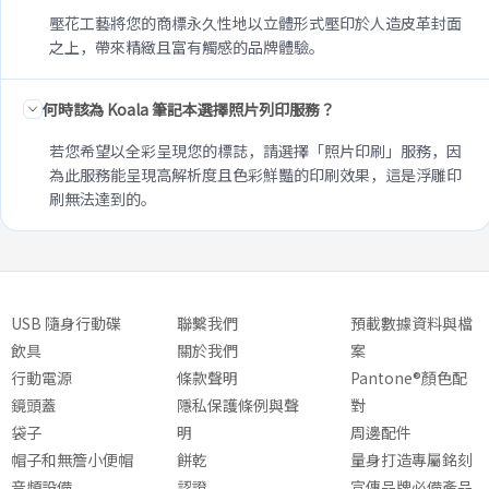
壓花工藝將您的商標永久性地以立體形式壓印於人造皮革封面
之上，帶來精緻且富有觸感的品牌體驗。
何時該為 Koala 筆記本選擇照片列印服務？
若您希望以全彩呈現您的標誌，請選擇「照片印刷」服務，因
為此服務能呈現高解析度且色彩鮮豔的印刷效果，這是浮雕印
刷無法達到的。
USB 隨身行動碟
聯繫我們
預載數據資料與檔
飲具
關於我們
案
行動電源
條款聲明
Pantone®顏色配
鏡頭蓋
隱私保護條例與聲
對
袋子
明
周邊配件
帽子和無簷小便帽
餅乾
量身打造專屬銘刻
音頻設備
認證
宣傳品牌必備產品