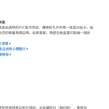
装盒
装盒由透明的PVC製作而成，攜帶掛孔并附帶一張空白紙卡。紙
刷您的專屬商標品牌。如果需要，吸塑包裝盒還可配備一個掛
。
片瀏覽
產品規格立體圖示
圖模板
便使用者將產品掛在頸部，此掛繩空白（無印刷），寬度為