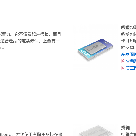
吸塑包
影響力。它不僅看起來很棒，而且
吸塑包
個適合產品的定製嵌件，上蓋有一
卡可印
o。
繩空間
產品圖
查看
美工
掛繩
Logo。方便使用者將產品掛在頸
掛繩方