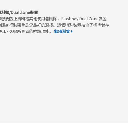
料鎖/Dual Zone裝置
想要防止資料被其他使用者刪除，Flashbay Dual Zone裝置
SB隨身行動碟會是您最好的選擇。這個特殊裝置結合了標準儲存
與CD-ROM所具備的唯讀功能。
繼續瀏覽