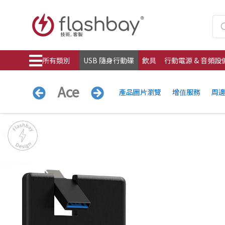
所有類別
USB 隨身行動碟
飲具
行動電源 & 音頻設
Ace
產品圖片瀏覽
增值服務
周