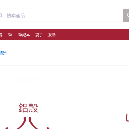
備
筆
筆記本
袋子
服飾
邊配件