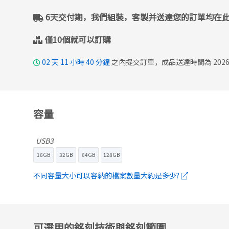
6天交付期，我們組裝，客製并送達您的訂單均在
僅10個就可以訂購
02
天
11
小時
40
分鐘
之內提交訂單，成品送達時間為 2026
容量
USB3
16GB
32GB
64GB
128GB
不同容量大小可以容納的檔案數量大約是多少?
可選用的銘刻技術與銘刻範圍