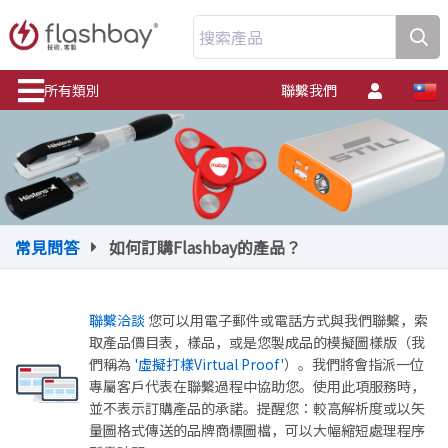
搜索產品
所有類別
聯繫我們
常見問答
如何訂購Flashbay的產品？
聯繫洽談
您可以用電子郵件或電話方式與我們聯繫，索
取產品價目表，樣品，或是您製成品的模擬圖樣版（我
們稱為
'虛擬打樣Virtual Proof'
）。我們將會指派一位
專屬客戶代表在聯繫過程中協助您。使用此項服務時，
並不表示訂購產品的承諾。提醒您：較高解析度或以矢
量圖格式傳送的品牌商標圖檔，可以大幅縮短處理程序