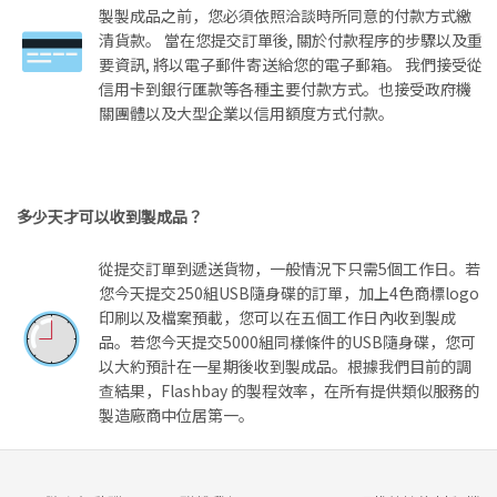
製製成品之前，您必須依照洽談時所同意的付款方式繳
清貨款。 當在您提交訂單後, 關於付款程序的步驟以及重
要資訊, 將以電子郵件寄送給您的電子郵箱。 我們接受從
信用卡到銀行匯款等各種主要付款方式。也接受政府機
關團體以及大型企業以信用額度方式付款。
多少天才可以收到製成品？
從提交訂單到遞送貨物，一般情況下只需5個工作日。若
您今天提交250組USB隨身碟的訂單，加上4色商標logo
印刷以及檔案預載，您可以在五個工作日內收到製成
品。若您今天提交5000組同樣條件的USB隨身碟，您可
以大約預計在一星期後收到製成品。根據我們目前的調
查結果，Flashbay 的製程效率，在所有提供類似服務的
製造廠商中位居第一。