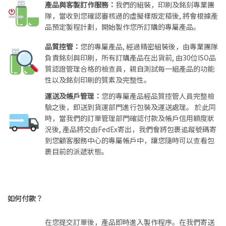
產品與客製訂作服務：
我們的組裝，印刷及銘刻專業團
隊，當收到您確認審核過的虛擬樣版定稿後, 將會根據產
品預定製程計劃，開始製作您所訂購的專屬產品。
品質控管：
您的專屬產品, 經過精密組裝後，由專業團隊
負責銘刻與印刷，所有訂購產品在出貨前, 由30位ISO品
質認證管理合格的檢查員，親自測試每一組產品的功能
性以及銘刻印刷的質素及完整性。
運送及帳戶管理：
您的專屬產品經品質控管人員完整檢
驗之後，即送到貨運部門進行包裝及運送處理。 於此同
時，當我們的訂單管理部門確認付款及帳戶信用額度狀
況後, 產品將交由FedEx寄出，我們會將包裹追蹤號碼寄
到您顧客服務中心的專屬帳戶中，讓您隨時可以查看包
裹目前的派遞狀態。
如何付款？
在您提交訂單後，產品即時進入製作程序。在我們寄送