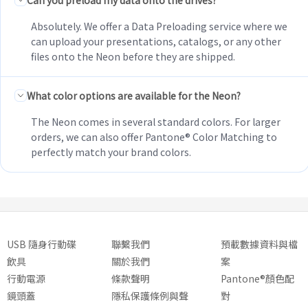
Can you preload my data onto the drives?
Absolutely. We offer a Data Preloading service where we
can upload your presentations, catalogs, or any other
files onto the Neon before they are shipped.
What color options are available for the Neon?
The Neon comes in several standard colors. For larger
orders, we can also offer Pantone® Color Matching to
perfectly match your brand colors.
USB 隨身行動碟
聯繫我們
預載數據資料與檔
飲具
關於我們
案
行動電源
條款聲明
Pantone®顏色配
鏡頭蓋
隱私保護條例與聲
對