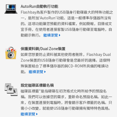
AutoRun自動執行功能
Flashbay為客戶製作的USB隨身行動碟最大的特殊功能之
一，是附加'AutoRun'功能、這是一般標準存儲器所沒有
的。這項功能讓您預載的資料檔案，例如簡報，目錄或文
宣手冊，在使用者連接客製USB隨身行動碟至電腦時，自
動顯示執行。
繼續瀏覽
保護資料鎖/Dual Zone裝置
如果您想要防止資料被其他使用者刪除，Flashbay Dual
Zone裝置的USB隨身行動碟會是您最好的選擇。這個特
殊裝置結合了標準儲存器的與CD-ROM所具備的唯讀功
能。
繼續瀏覽
設定磁碟區標籤名稱
磁碟區標籤”是指硬碟在初次格式化時所給予的預設名
稱。我們可以依據您的需求，重新命名預設名稱。如此一
來，在裝置連接到電腦時，將會顯示客戶標籤的名稱。只
需小小改變，就能使USB隨身行動碟擁有獨特特色風格。
繼續瀏覽