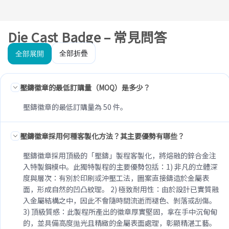
Die Cast Badge – 常見問答
全部折疊
全部展開
壓鑄徽章的最低訂購量（MOQ）是多少？
壓鑄徽章的最低訂購量為 50 件。
壓鑄徽章採用何種客製化方法？其主要優勢有哪些？
壓鑄徽章採用頂級的「壓鑄」製程客製化，將熔融的鋅合金注
入特製鋼模中。此獨特製程的主要優勢包括：1) 非凡的立體深
度與層次：有別於印刷或沖壓工法，圖案直接鑄造於金屬表
面，形成自然的凹凸紋理。 2) 極致耐用性：由於設計已實質融
入金屬結構之中，因此不會隨時間流逝而褪色、剝落或刮傷。
3) 頂級質感：此製程所產出的徽章厚實堅固，拿在手中沉甸甸
的，並具備高度拋光且精緻的金屬表面處理，彰顯精湛工藝。