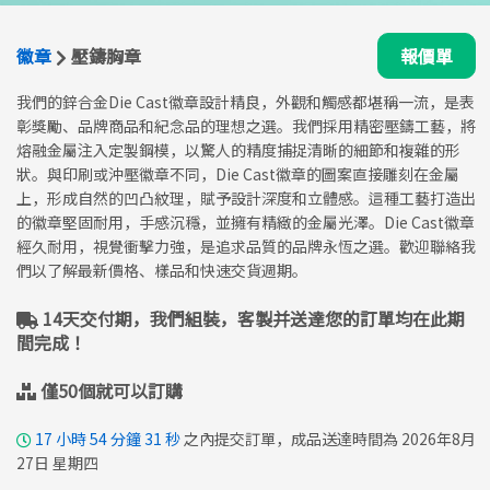
徽章
壓鑄胸章
報價單
我們的鋅合金Die Cast徽章設計精良，外觀和觸感都堪稱一流，是表
彰獎勵、品牌商品和紀念品的理想之選。我們採用精密壓鑄工藝，將
熔融金屬注入定製鋼模，以驚人的精度捕捉清晰的細節和複雜的形
狀。與印刷或沖壓徽章不同，Die Cast徽章的圖案直接雕刻在金屬
上，形成自然的凹凸紋理，賦予設計深度和立體感。這種工藝打造出
的徽章堅固耐用，手感沉穩，並擁有精緻的金屬光澤。Die Cast徽章
經久耐用，視覺衝擊力強，是追求品質的品牌永恆之選。歡迎聯絡我
們以了解最新價格、樣品和快速交貨週期。
14天交付期，我們組裝，客製并送達您的訂單均在此期
間完成！
僅50個就可以訂購
17
小時
54
分鐘
30
秒
之內提交訂單，成品送達時間為 2026年8月
27日 星期四