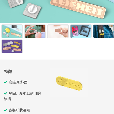
特徵
高級3D飾面
堅固、厚重且耐用的
結構
客製形狀選項