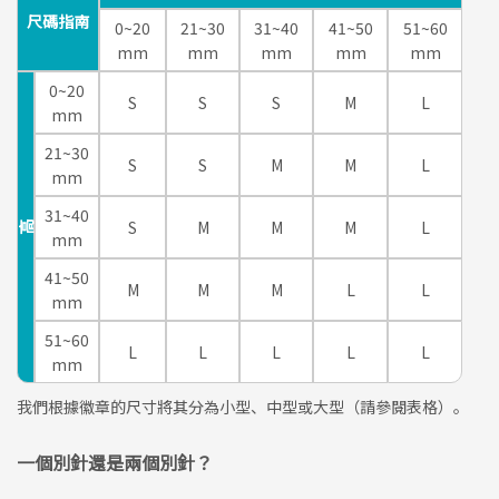
尺碼指南
0~20
21~30
31~40
41~50
51~60
mm
mm
mm
mm
mm
0~20
S
S
S
M
L
mm
21~30
S
S
M
M
L
mm
31~40
S
M
M
M
L
高
mm
41~50
M
M
M
L
L
mm
51~60
L
L
L
L
L
mm
我們根據徽章的尺寸將其分為小型、中型或大型（請參閱表格）。
一個別針還是兩個別針？