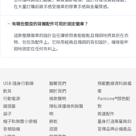
在大量訂購前親手感受徽章的厚實手感與金屬質感。
有哪些類型的背襯配件可用於固定徽章？
這款壓鑄徽章的設計旨在讓使用者能輕鬆且穩固地將其別在衣
物、包包及配件上。它採用經典且穩固的背扣設計，確保能牢
固地固定在任何布料上。
USB 隨身行動碟
聯繫我們
預載數據資料與檔
飲具
關於我們
案
行動電源
條款聲明
Pantone®顏色配
鏡頭蓋
隱私保護條例與聲
對
袋子
明
周邊配件
帽子和無簷小便帽
餅乾
量身打造專屬銘刻
音頻設備
認證
宣傳品牌必備產品