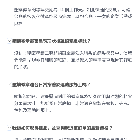
壓鑄徽章的標準交期為 14 個工作天。如此快速的交期，可確
保您的客製化徽章能及時完成，以配合您下一次的企業活動或
典禮。
壓鑄徽章能否呈現形狀複雜的精緻標誌？
沒錯！精密壓鑄工藝將熔融金屬注入特製的鋼製模具中，使我
們能夠呈現極其細膩的細節，並以驚人的精準度重現極其複雜
的形狀。
壓鑄徽章適合日常穿著於運動服飾上嗎？
絕對沒問題。這些堅固耐用的徽章專為持久耐用與強烈的視覺
效果而設計，能抵禦日常磨損，非常適合縫製在襯衫、夾克、
包包及運動制服上。
我該如何取得樣品，並查詢我這筆訂單的最新價格？
您可隨時與我們聯繫，索取最新報價、設計校樣及實體樣品，