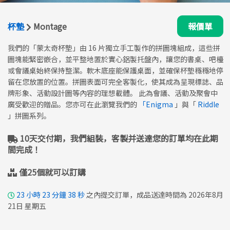
杯墊
Montage
報價單
我們的「蒙太奇杯墊」由 16 片獨立手工製作的拼圖塊組成，這些拼
圖塊能緊密嵌合，並平整地置於實心鋁製托盤內，讓您的書桌、吧檯
或會議桌始終保持整潔。軟木底座能保護桌面，並確保杯墊穩穩地停
留在您放置的位置。拼圖表面可完全客製化，使其成為呈現標誌、品
牌形象、活動設計圖等內容的理想載體。 此為會議、活動及聚會中
廣受歡迎的贈品。您亦可在此瀏覽我們的
「Enigma
」與「
Riddle
」拼圖系列。
10天交付期，我們組裝，客製并送達您的訂單均在此期
間完成！
僅25個就可以訂購
23
小時
23
分鐘
38
秒
之內提交訂單，成品送達時間為 2026年8月
21日 星期五