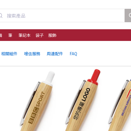
備
筆
筆記本
袋子
服飾
相關組件
增值服務
周邊配件
FAQ