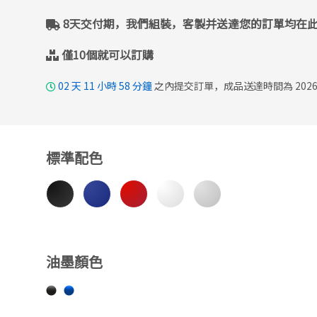
8天交付期，我們組裝，客製并送達您的訂單均在
僅10個就可以訂購
02
天
11
小時
58
分鐘
之內提交訂單，成品送達時間為 2026
標準配色
油墨顏色