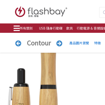
所有類別
USB 隨身行動碟
飲具
行動電源 & 音頻設
Contour
產品圖片瀏覽
特徵