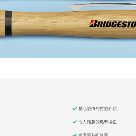
精心製作的竹製外觀
令人滿意的點擊按鈕
順滑筆芯圓珠筆