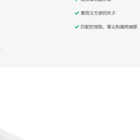
實用又方便的夾子
匹配的按鈕、筆尖和握把細節