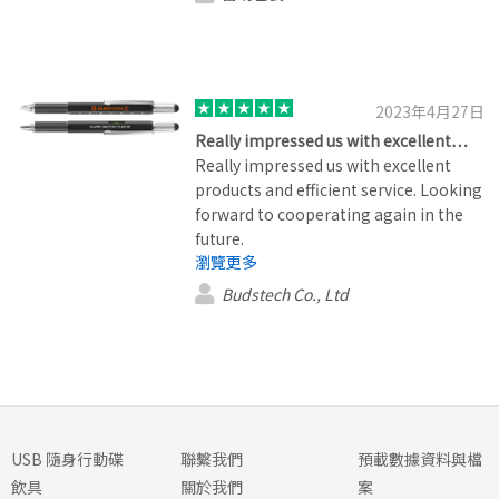
forward to repurchasing next time.
2023年4月27日
Really impressed us with excellent…
Really impressed us with excellent
products and efficient service. Looking
forward to cooperating again in the
future.
瀏覽更多
Budstech Co., Ltd
USB 隨身行動碟
聯繫我們
預載數據資料與檔
飲具
關於我們
案