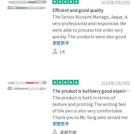
2024年3月19日
Efficient and good quality
The Senior Account Manage, Jaque, is
very professional and responsive. We
were able to process the order very
quickly. The products were also good
瀏覽更多
quality and there were no issues
customizing them.
LK
2024年1月29日
The product is bothvery good experience in terms of texture…
The product is both in terms of
texture and printing The writing feel
of the pen is also very comfortable.
Thank you to Ms. Yang who served me
瀏覽更多
and your company for providing it.
Such good service quality, looking
富朗包裝