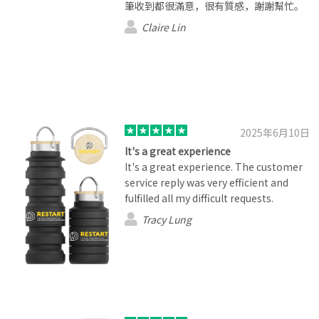
筆收到都很滿意，很有質感，謝謝幫忙。
Claire Lin
2025年6月10日
It's a great experience
It's a great experience. The customer
service reply was very efficient and
fulfilled all my difficult requests.
Tracy Lung