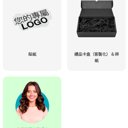
貼紙
禮品卡盒（客製化） & 碎
紙