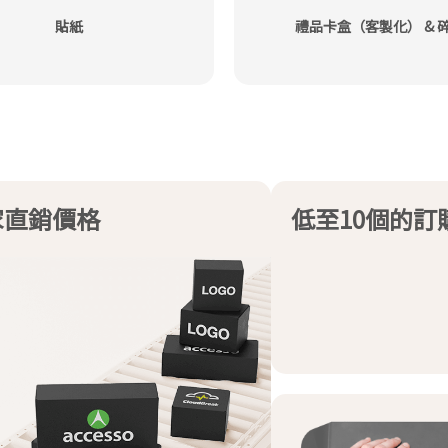
貼紙
禮品卡盒（客製化） & 
家直銷價格
低至10個的訂