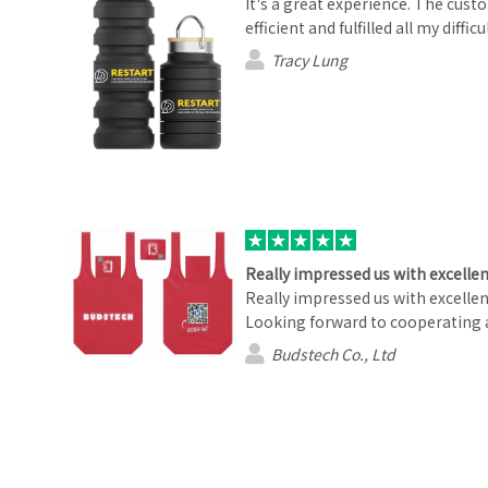
It's a great experience. The cust
efficient and fulfilled all my diffic
Tracy Lung
Really impressed us with excell
Really impressed us with excellent
Looking forward to cooperating a
Budstech Co., Ltd