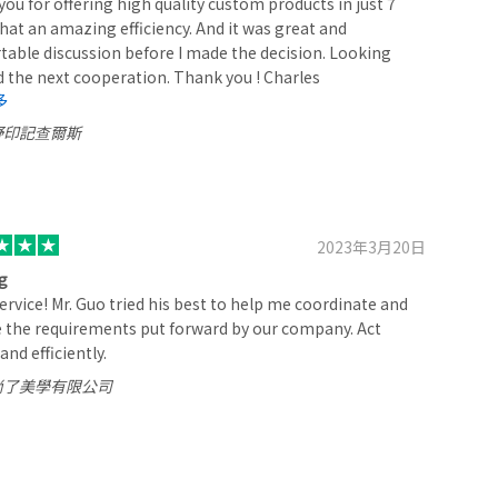
ou for offering high quality custom products in just 7
hat an amazing efficiency. And it was great and
able discussion before I made the decision. Looking
 the next cooperation. Thank you ! Charles
多
野印記查爾斯
2023年3月20日
g
ervice! Mr. Guo tried his best to help me coordinate and
 the requirements put forward by our company. Act
and efficiently.
尚了美學有限公司