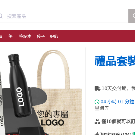
備
筆
筆記本
袋子
服飾
禮品套
10天交付期，
04
小時
01
分
星期五
僅10個就可以
我們的評論 (1041)