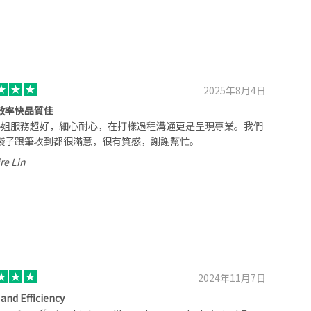
2025年8月4日
效率快品質佳
sy小姐服務超好，細心耐心，在打樣過程溝通更是呈現專業。我們
袋子跟筆收到都很滿意，很有質感，謝謝幫忙。
re Lin
2024年11月7日
 and Efficiency