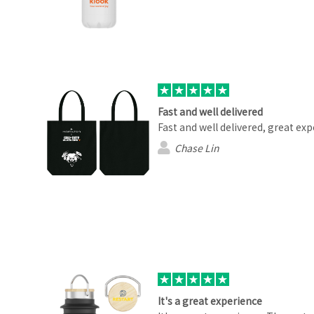
Fast and well delivered
Fast and well delivered, great exp
Chase Lin
It's a great experience