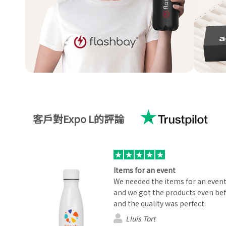
客戶對Expo L的評論
Items for an event
We needed the items for an event
and we got the products even bef
and the quality was perfect.
Lluis Tort