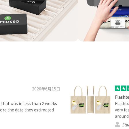
2026年6月15日
Flashb
 that was in less than 2 weeks
Flashba
ore the date they estimated
very fa
around 
St