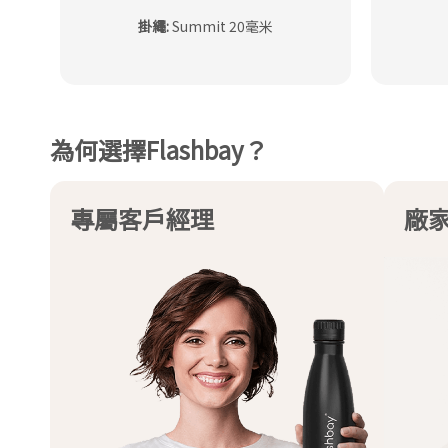
掛繩
:
Summit 20毫米
為何選擇Flashbay？
專屬客戶經理
廠