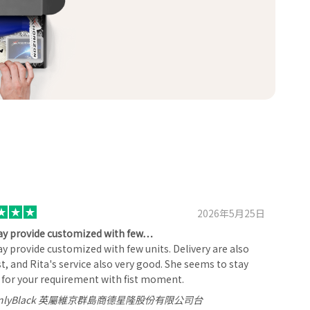
2026年5月25日
ay provide customized with few…
y provide customized with few units. Delivery are also
st, and Rita's service also very good. She seems to stay
for your requirement with fist moment.
anlyBlack 英屬維京群島商德星隆股份有限公司台