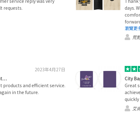
omer service reply was very
Thank y
ult requests.
days. W
comfort
forward
瀏覽更
荒
2023年4月27日
ent…
City Ba
 products and efficient service.
Great s
gain in the future.
achieve
quickly 
艾