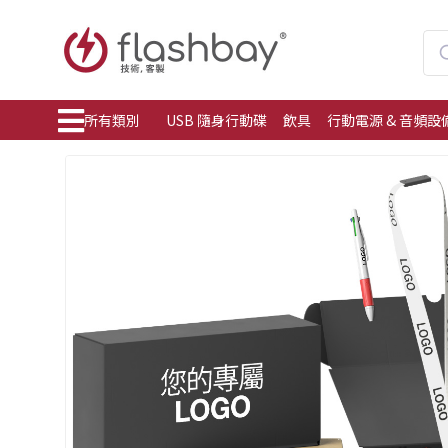
所有類別
USB 隨身行動碟
飲具
行動電源 & 音頻設