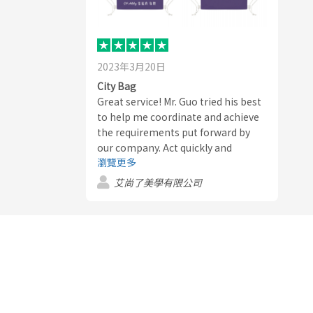
2023年3月20日
City Bag
Great service! Mr. Guo tried his best
to help me coordinate and achieve
the requirements put forward by
our company. Act quickly and
瀏覽更多
efficiently.
艾尚了美學有限公司