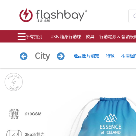
所有類別
USB 隨身行動碟
飲具
行動電源 & 音頻設
City
產品圖片瀏覽
特徵
相關組