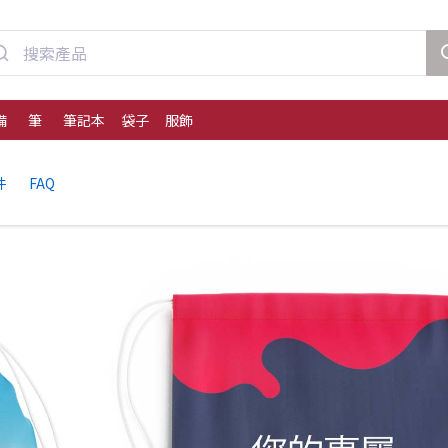
備
筆
筆記本
袋子
服飾
件
FAQ