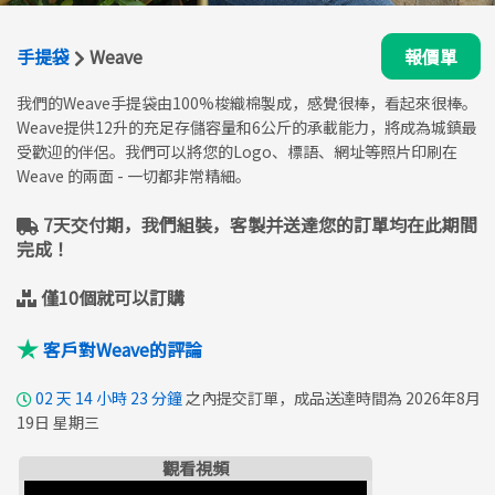
手提袋
Weave
報價單
我們的Weave手提袋由100%梭織棉製成，感覺很棒，看起來很棒。
Weave提供12升的充足存儲容量和6公斤的承載能力，將成為城鎮最
受歡迎的伴侶。我們可以將您的Logo、標語、網址等照片印刷在
Weave 的兩面 - 一切都非常精細。
7天交付期，我們組裝，客製并送達您的訂單均在此期間
完成！
僅10個就可以訂購
客戶對Weave的評論
02
天
14
小時
23
分鐘
之內提交訂單，成品送達時間為 2026年8月
19日 星期三
觀看視頻