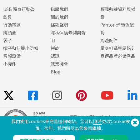
USB 隨身行動碟
聯繫我們
預載數據資料與檔
飲具
關於我們
案
行動電源
條款聲明
Pantone®顏色配
鏡頭蓋
隱私保護條例與聲
對
袋子
明
周邊配件
帽子和無簷小便帽
餅乾
量身打造專屬銘刻
音頻設備
認證
宣傳品牌必備產品
小機件
就業機會
Blog
需要幫助？ 電話：
(650) 938-3500 (US)
我們使用cookies來完善這個網站。您可以
隨時
更改Cookie設
®
Copyright © 2026 Flashbay
置。否則，我們將認為您樂意繼續。