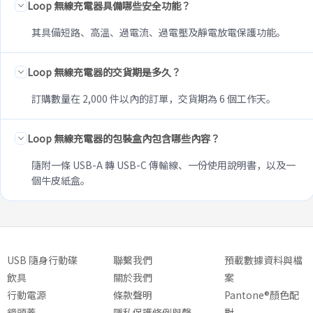
Loop 無線充電器具備哪些安全功能？
其具備短路、高溫、過電流、過電壓及靜電放電保護功能。
Loop 無線充電器的交貨期是多久？
訂購數量在 2,000 件以內的訂單，交貨期為 6 個工作天。
Loop 無線充電器的包裝盒內包含哪些內容？
隨附一條 USB-A 轉 USB-C 傳輸線、一份使用說明書，以及一
個牛皮紙盒。
USB 隨身行動碟
聯繫我們
預載數據資料與檔
飲具
關於我們
案
行動電源
條款聲明
Pantone®顏色配
鏡頭蓋
隱私保護條例與聲
對