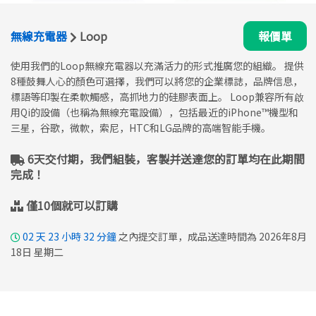
無線充電器
Loop
報價單
使用我們的Loop無線充電器以充滿活力的形式推廣您的組織。 提供
8種鼓舞人心的顏色可選擇，我們可以將您的企業標誌，品牌信息，
標語等印製在柔軟觸感，高抓地力的硅膠表面上。 Loop兼容所有啟
用Qi的設備（也稱為無線充電設備），包括最近的iPhone™機型和
三星，谷歌，微軟，索尼，HTC和LG品牌的高端智能手機。
6天交付期，我們組裝，客製并送達您的訂單均在此期間
完成！
僅10個就可以訂購
02
天
23
小時
32
分鐘
之內提交訂單，成品送達時間為 2026年8月
18日 星期二