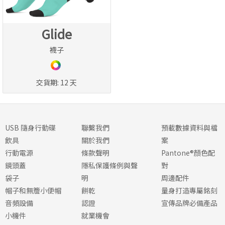
Glide
襪子
交貨期:
12 天
USB 隨身行動碟
聯繫我們
預載數據資料與檔
飲具
關於我們
案
行動電源
條款聲明
Pantone®顏色配
鏡頭蓋
隱私保護條例與聲
對
袋子
明
周邊配件
帽子和無簷小便帽
餅乾
量身打造專屬銘刻
音頻設備
認證
宣傳品牌必備產品
小機件
就業機會