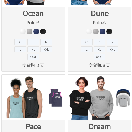
Ocean
Dune
Polo衫
Polo衫
XS
S
M
XS
S
M
L
XL
XXL
L
XL
XXL
XXXL
XXXL
交貨期:
8 天
交貨期:
8 天
Pace
Dream