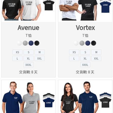
Avenue
Vortex
T恤
T恤
XS
S
M
XS
S
M
L
XL
XXL
L
XL
XXL
XXXL
XXXL
交貨期:
8 天
交貨期:
8 天