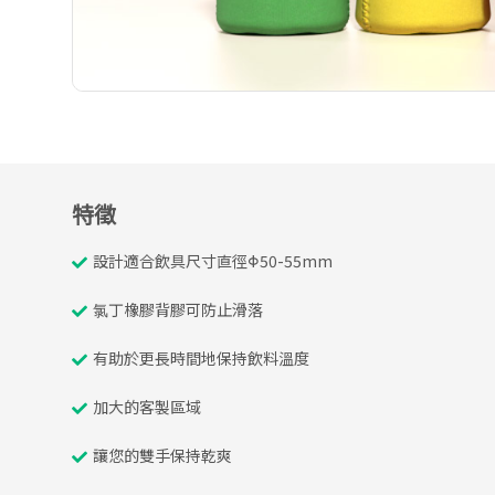
特徵
設計適合飲具尺寸直徑Φ50-55mm
氯丁橡膠背膠可防止滑落
有助於更長時間地保持飲料溫度
加大的客製區域
讓您的雙手保持乾爽