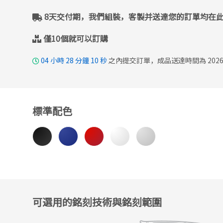
8天交付期，我們組裝，客製并送達您的訂單均在
僅10個就可以訂購
04
小時
28
分鐘
08
秒
之內提交訂單，成品送達時間為 2026
標準配色
可選用的銘刻技術與銘刻範圍