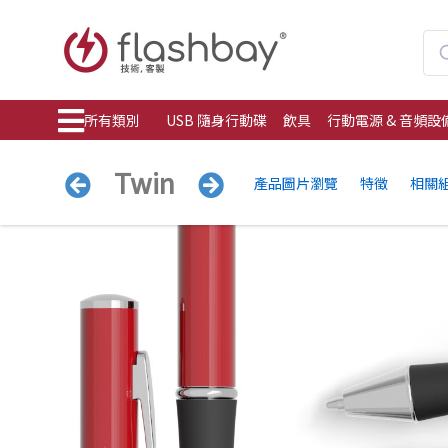
所有類別
USB 隨身行動碟
飲具
行動電源 & 音頻設
Twin
產品圖片瀏覽
特徵
相關