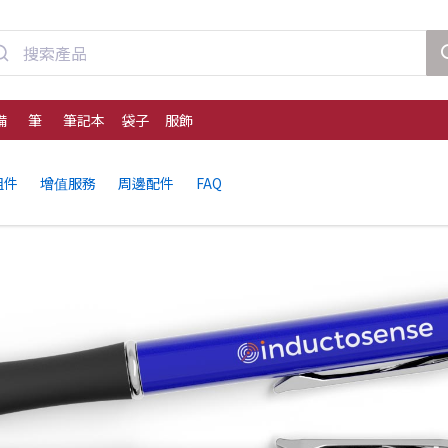
備
筆
筆記本
袋子
服飾
組件
增值服務
周邊配件
FAQ