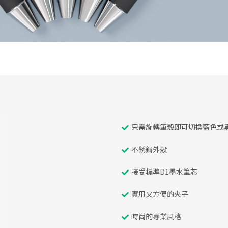
只需旋轉筆殼即可切換藍色或
不銹鋼外殼
接受標準D1墨水筆芯
實用又方便的夾子
時尚的專業風格