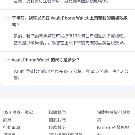
包裝，此材質可生物降解，且比標準塑膠袋更環保。
下單前，我可以先在 Vault Phone Wallet 上預覽我的商標效果
嗎？
是的，我們的客戶經理可以提供印有貴公司標誌的虛擬樣稿，
甚至提供模擬樣品，讓您在正式下單前先確認品牌呈現效果。
Vault Phone Wallet 的尺寸是多少？
Vault 手機錢包的尺寸為長 99.5 公釐、寬 65.5 公釐、高 4.2 公
釐。
USB 隨身行動碟
聯繫我們
預載數據資料與檔
飲具
關於我們
案
行動電源
條款聲明
Pantone®顏色配
鏡頭蓋
隱私保護條例與聲
對