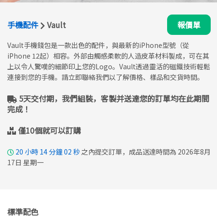
手機配件
Vault
報價單
Vault手機錢包是一款出色的配件，與最新的iPhone型號（從
iPhone 12起）相容。外部由觸感柔軟的人造皮革材料製成，可在其
上以令人驚嘆的細節印上您的Logo。Vault透過靈活的磁鐵技術輕鬆
連接到您的手機。請立即聯絡我們以了解價格、樣品和交貨時間。
5天交付期，我們組裝，客製并送達您的訂單均在此期間
完成！
僅10個就可以訂購
20
小時
14
分鐘
02
秒
之內提交訂單，成品送達時間為 2026年8月
17日 星期一
標準配色