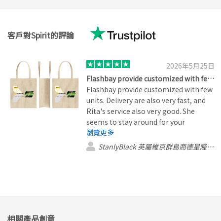
客戶對Spirit的評論
2026年5月25日
Flashbay provide customized with few…
Flashbay provide customized with few
units. Delivery are also very fast, and
Rita's service also very good. She
seems to stay around for your
瀏覽更多
requirement with fist moment.
StanlyBlack 英屬維京群島商德星隆股份有限公司台
相關產品創意