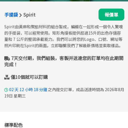
手提袋
Spirit
報價單
Spirit由黃麻和聚酯材料的組合製成，編織在一起形成一個令人驚嘆
的手提袋，可以經常使用。矩形角撐板提供超過15升的出色存儲容
量和 7 公斤的堅固承載能力。我們可以將您的Logo、口號、網址等
照片印刷在Spirit的兩面。立即聯繫我們了解最新價格並索取樣品。
7天交付期，我們組裝，客製并送達您的訂單均在此期間
完成！
僅10個就可以訂購
02
天
12
小時
18
分鐘
之內提交訂單，成品送達時間為 2026年8月
19日 星期三
標準配色