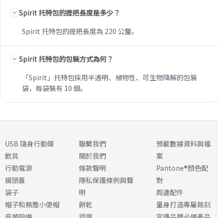
Spirit 托特包的提把長度是多少？
Spirit 托特包的提把長度為 220 公釐。
Spirit 托特包的包裝方式為何？
「Spirit」托特包採用半透明、植物性、可生物降解的包裝
袋，每袋裝有 10 個。
USB 隨身行動碟
聯繫我們
預載數據資料與檔
飲具
關於我們
案
行動電源
條款聲明
Pantone®顏色配
鏡頭蓋
隱私保護條例與聲
對
袋子
明
周邊配件
帽子和無簷小便帽
餅乾
量身打造專屬銘刻
音頻設備
認證
宣傳品牌必備產品