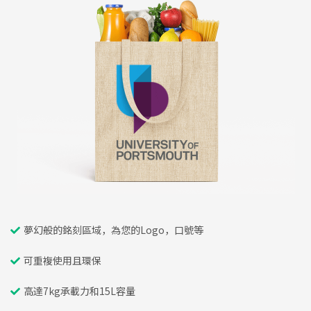
夢幻般的銘刻區域，為您的Logo，口號等
可重複使用且環保
高達7kg承載力和15L容量