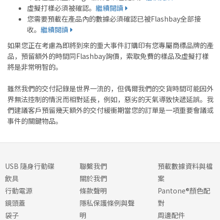
虛擬打樣必須被確認。
繼續閱讀
您需要預載在產品內的數據必須確認已被Flashbay全部接
收。
繼續閱讀
如果您正在考慮為即將到來的重大事件訂購印有您專屬商標品牌的產
品，預留額外的時間同Flashbay詢價，索取免費的樣品及虛擬打樣
將是非常明智的。
雖然我們的交付記錄是世界一流的，但偶爾我們的交貨時間可能因外
界無法控制的情況而相對延長，例如，惡劣的天氣導致快遞延誤。我
們建議客戶預留幾天額外的交付緩衝期當您的訂單是一項重要會議或
事件的關鍵物品。
USB 隨身行動碟
聯繫我們
預載數據資料與檔
飲具
關於我們
案
行動電源
條款聲明
Pantone®顏色配
鏡頭蓋
隱私保護條例與聲
對
袋子
明
周邊配件