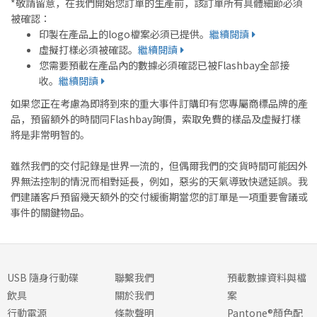
*敬請留意，在我們開始您訂單的生產前，該訂單所有具體細節必須
被確認：
印製在產品上的logo檔案必須已提供。
繼續閱讀
虛擬打樣必須被確認。
繼續閱讀
您需要預載在產品內的數據必須確認已被Flashbay全部接
收。
繼續閱讀
如果您正在考慮為即將到來的重大事件訂購印有您專屬商標品牌的產
品，預留額外的時間同Flashbay詢價，索取免費的樣品及虛擬打樣
將是非常明智的。
雖然我們的交付記錄是世界一流的，但偶爾我們的交貨時間可能因外
界無法控制的情況而相對延長，例如，惡劣的天氣導致快遞延誤。我
們建議客戶預留幾天額外的交付緩衝期當您的訂單是一項重要會議或
事件的關鍵物品。
USB 隨身行動碟
聯繫我們
預載數據資料與檔
飲具
關於我們
案
行動電源
條款聲明
Pantone®顏色配