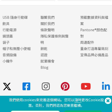
USB 隨身行動碟
聯繫我們
預載數據資料與檔
飲具
關於我們
案
行動電源
條款聲明
Pantone®顏色配
鏡頭蓋
隱私保護條例與聲
對
袋子
明
周邊配件
帽子和無簷小便帽
餅乾
量身打造專屬銘刻
音頻設備
認證
宣傳品牌必備產品
小機件
就業機會
Blog
我們使用cookies來完善這個網站。您可以
隨時
更改Cookie設
需要幫助？ 電話：
(650) 938-3500 (US)
置。否則，我們將認為您樂意繼續。
®
Copyright © 2026 Flashbay