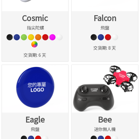
Cosmic
Falcon
指尖陀螺
飛盤
交貨期:
8 天
交貨期:
6 天
Eagle
Bee
飛盤
迷你無人機