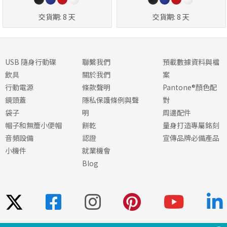
交貨期:
8 天
交貨期:
8 天
USB 隨身行動碟
聯繫我們
預載數據資料與檔
飲具
關於我們
案
行動電源
條款聲明
Pantone®顏色配
鏡頭蓋
隱私保護條例與聲
對
袋子
明
周邊配件
帽子和無簷小便帽
餅乾
量身打造專屬銘刻
音頻設備
認證
宣傳品牌必備產品
小機件
就業機會
Blog