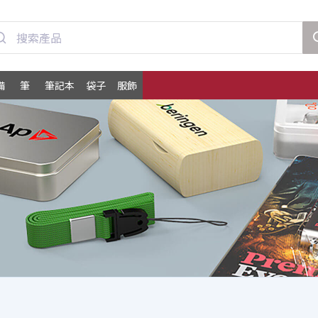
備
筆
筆記本
袋子
服飾