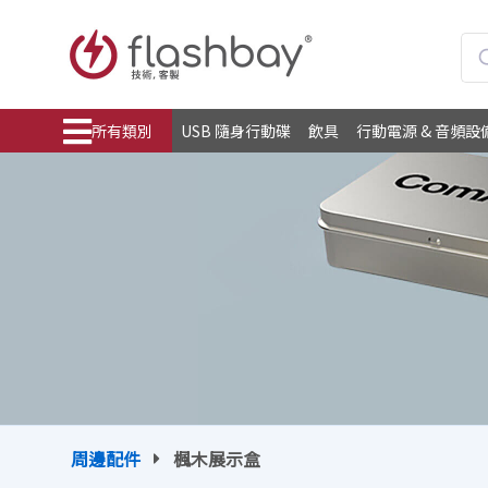
所有類別
USB 隨身行動碟
飲具
行動電源 & 音頻設
周邊配件
楓木展示盒