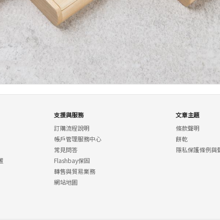
支援與服務
文章主題
訂購流程說明
條款聲明
帳戶管理服務中心
餅乾
常見問答
隱私保護條例與
置
Flashbay保固
轉售與貿易業務
網站地圖