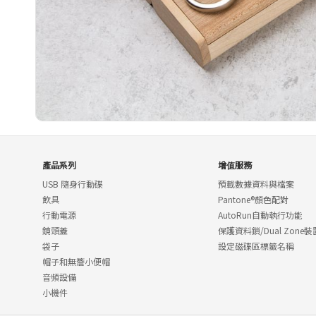
產品系列
增值服務
USB 隨身行動碟
預載數據資料與檔案
飲具
Pantone®顏色配對
行動電源
AutoRun自動執行功能
鏡頭蓋
保護資料鎖/Dual Zone裝
袋子
設定磁碟區標籤名稱
帽子和無簷小便帽
音頻設備
小機件