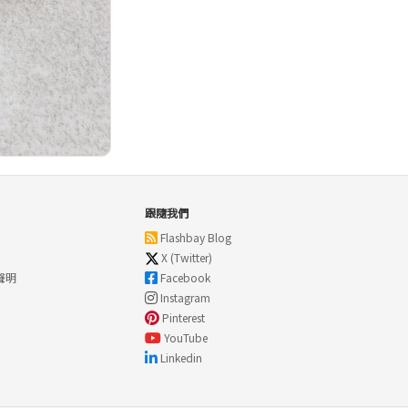
跟隨我們
Flashbay Blog
X (Twitter)
聲明
Facebook
Instagram
Pinterest
YouTube
Linkedin