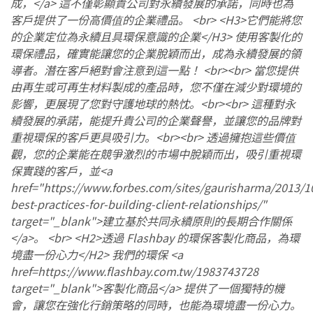
成，</a> 這不僅彰顯貴公司對永續發展的承諾，同時也為
客戶提供了一份高價值的企業禮品。 <br> <H3>它們能將您
的企業定位為永續且具環保意識的企業</H3> 使用客製化的
環保禮品，確實能讓您的企業脫穎而出，成為永續發展的領
導者。潛在客戶絕對會注意到這一點！ <br><br> 當您提供
由再生或可再生材料製成的產品時，您不僅在減少對環境的
影響，更展現了您對守護地球的熱忱。<br><br> 這種對永
續發展的承諾，能提升貴公司的企業聲譽，並讓您的品牌對
重視環保的客戶更具吸引力。<br><br> 透過擁抱這些價值
觀，您的企業能在競爭激烈的市場中脫穎而出，吸引重視環
保實踐的客戶，並<a
href="https://www.forbes.com/sites/gaurisharma/2013/1
best-practices-for-building-client-relationships/"
target="_blank">建立基於共同永續原則的長期合作關係
</a>。 <br> <H2>透過 Flashbay 的環保客製化商品，為環
境盡一份心力</H2> 我們的環保 <a
href=https://www.flashbay.com.tw/1983743728
target="_blank">客製化商品</a> 提供了一個獨特的機
會，讓您在強化行銷策略的同時，也能為環境盡一份心力。