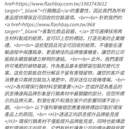
href=https://www.flashbay.com.tw/1983743612
target="_blank">行銷贈品</a>的重要性，因此我們為所有
產品提供環保且可回收的包裝選項。<br><br> 針對我們的
<a href=https://www.flashbay.com.tw/868
target="_blank">客製化飲品容器，</a> 您可選擇採用再
生材料製成的紙筒，並可印上您的標誌，打造完美的企業贈
禮。<br><br> 這些堅固且完全可回收的紙筒，不僅能在運
輸過程中保護瓶身，更是絕佳的品牌推廣機會，讓您的公司
能與永續發展建立鮮明的連結。 <br><br> 此外，我們還提
供可堆肥的植物基袋，作為產品基本塑膠袋包裝的替代方
案。這些包裝能自然分解且不留有害殘留物，讓您的客戶或
消費者只需將包裝加入堆肥中，而非送往垃圾掩埋場。<br>
<H2>為何環保行銷材料至關重要</H2> 您或許認為產品的
訊息傳達與品牌形象是行銷素材中最關鍵的部分，但您所標
示的品牌元素，對潛在客戶和潛在客戶的影響同樣不容小
覷。<br><br> 以下僅列舉幾個您應重視將標誌印製於環保
產品上的原因。<br> <H3>透過正向訊息提升品牌能見度
</H3> 環保行銷素材不僅能提升品牌能見度，同時也能傳遞
關於環境的正向訊息。它們有助於讓貴公司的價值觀與受眾