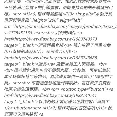
回歸土壤。<br><br> 以此方式，我們的竹製與木製宣傳品
不僅能滿足您當下的行銷需求，更能支持長期的永續發展目
標。<br> <H3>6) 環保商品套組</H3> <img alt="木製行動
電源與隨身碟" height="200" align=”left”
src="https://static.flashbay.com/images/products/Expo_
v=1725451168"><br><br> 我們的環保 <a
href=https://www.flashbay.com.tw/1983743373
target="_blank">迎賓禮品套組</a> 精心挑選了可重複使
用且永續的產品組合，非常適合用作 <a
href=https://www.flashbay.com.tw/1983743688
target="_blank">贈品</a> 及新進員工入職禮品。<br>
<br> 這些禮包通常包含不鏽鋼水瓶、竹製筆、再生紙筆記
本及純棉托特包等物品，為收禮者提供一套實用且環保的工
具。<br><br> 每套禮包皆經過周詳設計，旨在減少浪費並
推廣永續生活實踐。<br><br> <button type="button"><a
href=https://www.flashbay.com.tw/1983740741
target="_blank">以我們的客製化禮品包歡迎客戶與員工
</a></button><br> <H3>7) 環保可回收包裝選項</H3> 我
們深知永續包裝與 <a