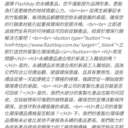
選擇 Flashbay 的永續產品，您不僅能提升品牌形象，更能
為打造更綠色的地球貢獻心力。<br><br> 從再生紙筆記本
到竹製鋼筆，每項商品都體現您對永續發展的承諾，確保您
的行銷素材能引起重視環保的受眾共鳴。<br><br> 立即透
過我們全系列的可持續且可回收促銷產品，投資於環保行銷
解決方案吧！<br><br> <button type="button"><a
href=https://www.flashbay.com.tw/ target="_blank">立
即打造您的客製化環保商品</a></button><br> <H2>常見
問題</H2> <H3>永續禮品適合用於新員工入職培訓嗎？
</H3> 是的，永續禮品非常適合用於新員工入職培訓，因為
它們符合公司價值觀、提倡環保意識，且具有實用性。這些
禮品從第一天起便樹立了積極的榜樣，強調您從一開始就對
環境責任的承諾。<br> <H3>貴公司的客製化產品包裝是否
可回收？</H3> 是的，我們大部分的客製化產品包裝均可回
收，包括紙筒和可堆肥的植物基袋，確保您的宣傳活動保持
環保，並恪守對永續發展的承諾。<br> <H3>貴公司的客製
化環保禮品價格是否較高？</H3> 不，我們的客製化環保禮
品價格未必會比其他不被視為永續的產品更高。我們致力於
為所有產品提供具競爭力的工廠直銷價格，確保您能在不超