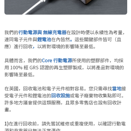
我們的
行動電源與
無線充電器
在設計時便以永續性為考量，
連同電子元件與
鋰電池
在內皆然
。
這些關鍵部件皆可（且
應）進行回收
，
以將對環境的影響降至最低。
具體而言，我們的
Core 行動電源
所使用的塑膠部件，均採
用 100% 經 GRS 認證的再生塑膠製成，以將產品對環境的
影響降至最低。
在英國，回收電池和電子元件相對容易。您只需尋找
當地
接
受電子元件和鋰電池的
回收設施
或電子廢棄物收集點即可。
許多地方議會提供這類服務，且眾多零售店也設有回收計
畫。
1)
在進行回收前，請先嘗試維修或重複使用，以確認行動電
源和充電器已無法正常運作。