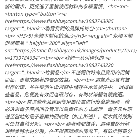
袋的需求，更促進了重複使用材料的永續習慣。<br><br>
<button type="button"><a
href=https://www.flashbay.com.tw/1983743085
target="_blank">瀏覽我們的品牌托特包</a></button>
<br> <H3>5) 永續木製促銷商品</H3> <img alt=" 永續木製
促銷商品 " height="200" align=”left”
src="https://static.flashbay.co.uk/images/products/Terra
v=1739784634"><br><br> 我們一系列環保的 <a
href=https://www.flashbay.com.tw/1983743220
target="_blank">竹製品</a> 不僅提供時尚且實用的促銷
商品，更帶來顯著的環保效益。<br><br> 這些產品含有被
封存的碳，並在整個生命週期中儲存在木質組件中。 選擇這
些產品，您便能有效促進碳封存，有助於減緩氣候變遷。
<br><br> 當這些產品達到使用壽命需進行廢棄處理時，務
必透過電子產品回收管道以負責任的方式處理。電子元件應
送至當地的電子廢棄物回收點（如上所述），而木質外殼則
可任其自然分解。<br><br> 隨著時間推移，這種自然分解
過程會將木材分解，在不損害環境的情況下，有效地將養分