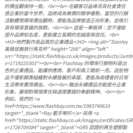
的價值觀保持一致。<br><br> 在顧客日益尋求具社會責任
感企業的當今世界，這將成為無價的競爭優勢。當您的行銷
活動體現環保價值觀時，便能為品牌營造正向形象，並吸引
具有環保意識的族群。<br><br> 這是一舉兩得：您不僅能
提升品牌知名度，更能建立長期的忠誠度與信任。<br>
<H3>他們製作高品質的企業禮品</H3> <img alt="Stanley
風格促銷旅行馬克杯" height="200" align=”left”
src="https://static.flashbay.co.uk/images/products/Ju
v=1719225303"><br><br> Flashbay 的環保行銷物料是出
色的企業禮品，能讓供應商、客戶和員工眼前一亮。這些物
品不僅彰顯貴組織對永續發展的承諾，更能為收禮者的日常
生活帶來實用價值。<br><br> 贈送永續禮品亦能提升企業
形象，展現對環境責任與道德實踐的奉獻精神。<br><br>
例如，我們的 <a
href=https://www.flashbay.com.tw/1983740610
target="_blank">Ray 藍牙喇叭</a> 採用 <a
href="https://static.flashbay.co.uk/images/certificates/G
v=1726709384" target="_blank">GRS 認證的再生塑膠製