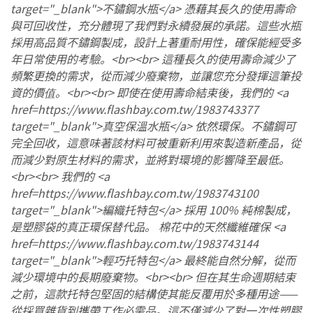
target="_blank">不鏽鋼水瓶</a> 憑藉其長久的使用壽命
與可回收性，充分體現了我們對永續發展的承諾。這些水瓶
採用高品質不鏽鋼製成，設計上著重耐用性，確保能經受多
年日常使用的考驗。<br><br> 這種長久的使用壽命減少了
頻繁更換的需求，從而減少廢棄物，並讓您充分發揮這筆投
資的價值。<br><br> 即使在使用壽命結束後，我們的 <a
href=https://www.flashbay.com.tw/1983743377
target="_blank">真空保溫水瓶</a> 依然環保。不鏽鋼可
完全回收，這意味著該材料可被重新利用來製造新產品，從
而減少對原生材料的需求，並將對環境的影響降至最低。
<br><br> 我們的 <a
href=https://www.flashbay.com.tw/1983743100
target="_blank">編織托特包</a> 採用 100% 純棉製成，
是塑膠袋的真正環保替代品。 棉花中的天然纖維確保 <a
href=https://www.flashbay.com.tw/1983743144
target="_blank">輕巧托特包</a> 最終能自然分解，從而
減少環境中的長期廢棄物。<br><br> 但在其生命週期結束
之前，這款托特包堅固的結構使其能反覆用於多種用途——
從採買雜貨到攜帶工作必需品。這不僅減少了對一次性塑膠